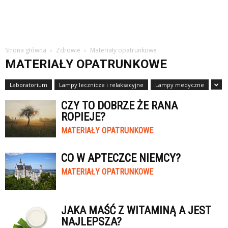
Strona główna
Zdrowie
Materiały opatrunkowe
MATERIAŁY OPATRUNKOWE
Laboratorium
Lampy lecznicze i relaksacyjne
Lampy medyczne
CZY TO DOBRZE ŻE RANA
ROPIEJE?
MATERIAŁY OPATRUNKOWE
CO W APTECZCE NIEMCY?
MATERIAŁY OPATRUNKOWE
JAKA MAŚĆ Z WITAMINĄ A JEST
NAJLEPSZA?