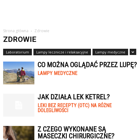
Strona główna
Zdrowie
ZDROWIE
Laboratorium
Lampy lecznicze i relaksacyjne
Lampy medyczne
CO MOŻNA OGLĄDAĆ PRZEZ LUPĘ?
LAMPY MEDYCZNE
JAK DZIAŁA LEK KETREL?
LEKI BEZ RECEPTY (OTC) NA RÓŻNE
DOLEGLIWOŚCI
Z CZEGO WYKONANE SĄ
MASECZKI CHIRURGICZNE?