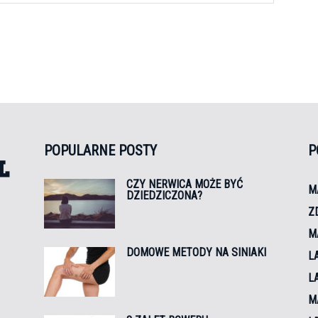
POPULARNE POSTY
P
CZY NERWICA MOŻE BYĆ
M
DZIEDZICZONA?
Z
e
M
DOMOWE METODY NA SINIAKI
L
L
M