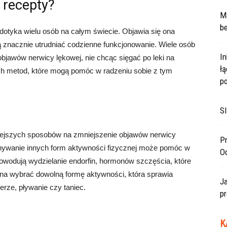
 recepty?
Ma
be
dotyka wielu osób na całym świecie. Objawia się ona
gą znacznie utrudniać codzienne funkcjonowanie. Wiele osób
In
jawów nerwicy lękowej, nie chcąc sięgać po leki na
ł
nych metod, które mogą pomóc w radzeniu sobie z tym
po
SI
niejszych sposobów na zmniejszenie objawów nerwicy
Pr
onywanie innych form aktywności fizycznej może pomóc w
O
 powodują wydzielanie endorfin, hormonów szczęścia, które
żna wybrać dowolną formę aktywności, która sprawia
J
erze, pływanie czy taniec.
pr
K