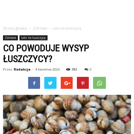
Strona główna
Zdrowie
Leki na łuszczycę
Zdrowie
Leki na łuszczycę
CO POWODUJE WYSYP
ŁUSZCZYCY?
Przez
Redakcja
-
4 kwietnia 2024
392
0