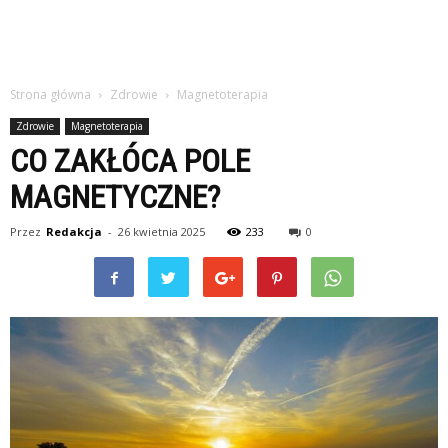
Strona główna
Zdrowie
Magnetoterapia
Zdrowie
Magnetoterapia
CO ZAKŁÓCA POLE
MAGNETYCZNE?
Przez
Redakcja
-
26 kwietnia 2025
233
0