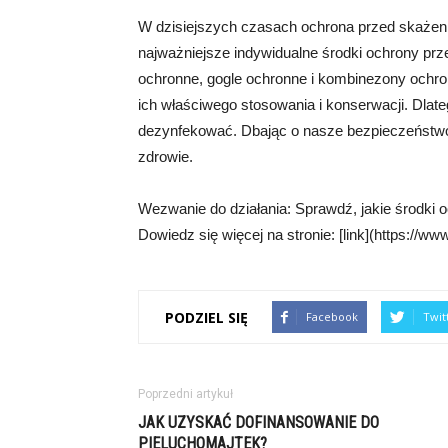
W dzisiejszych czasach ochrona przed skażenia
najważniejsze indywidualne środki ochrony prz
ochronne, gogle ochronne i kombinezony ochro
ich właściwego stosowania i konserwacji. Dlateg
dezynfekować. Dbając o nasze bezpieczeństwo
zdrowie.
Wezwanie do działania: Sprawdź, jakie środki 
Dowiedz się więcej na stronie: [link](https://w
PODZIEL SIĘ
Facebook
Twit
Poprzedni artykuł
JAK UZYSKAĆ DOFINANSOWANIE DO
PIELUCHOMAJTEK?