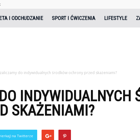
t
tal.pl
ETA I ODCHUDZANIE
SPORT I ĆWICZENIA
LIFESTYLE
Z
zaliczamy do indywidualnych środków ochrony przed skażeniami?
 DO INDYWIDUALNYCH
D SKAŻENIAMI?
ierkaj) na Twitterze