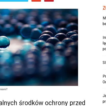
Z
Ma
be
In
ł
po
SI
Pr
O
niami?
J
pr
alnych środków ochrony przed