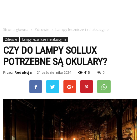
Strona główna
Zdrowie
Lampy lecznicze i relaksacyjne
Zdrowie
Lampy lecznicze i relaksacyjne
CZY DO LAMPY SOLLUX
POTRZEBNE SĄ OKULARY?
Przez
Redakcja
-
21 października 2024
415
0