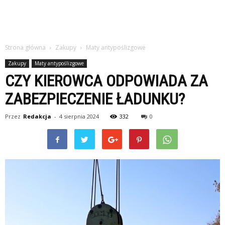
Strona główna
Zakupy
Maty antypoślizgowe
Zakupy
Maty antypoślizgowe
CZY KIEROWCA ODPOWIADA ZA
ZABEZPIECZENIE ŁADUNKU?
Przez
Redakcja
-
4 sierpnia 2024
332
0