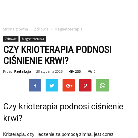
Strona główna
Zdrowie
Magnetoterapia
Zdrowie
Magnetoterapia
CZY KRIOTERAPIA PODNOSI
CIŚNIENIE KRWI?
Przez
Redakcja
-
28 stycznia 2025
255
0
Czy krioterapia podnosi ciśnienie
krwi?
Krioterapia, czyli leczenie za pomocą zimna, jest coraz