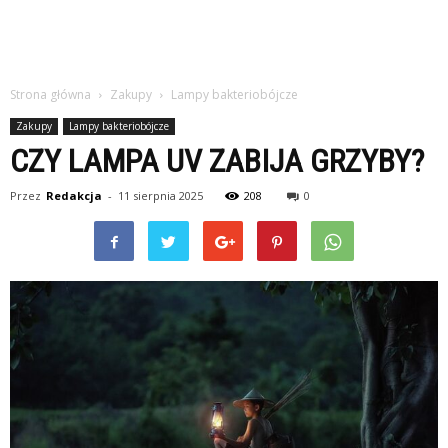
Strona główna
Zakupy
Lampy bakteriobójcze
Zakupy
Lampy bakteriobójcze
CZY LAMPA UV ZABIJA GRZYBY?
Przez
Redakcja
-
11 sierpnia 2025
208
0