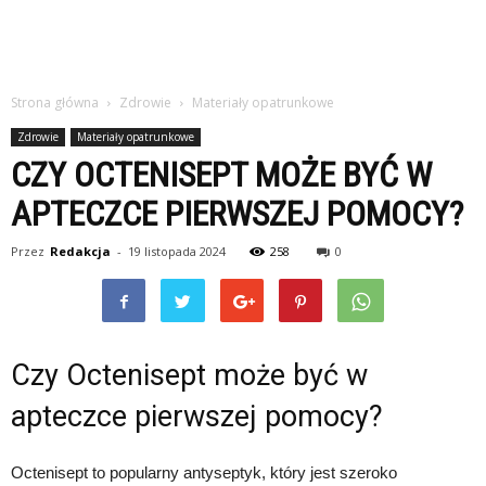
Strona główna
Zdrowie
Materiały opatrunkowe
Zdrowie
Materiały opatrunkowe
CZY OCTENISEPT MOŻE BYĆ W
APTECZCE PIERWSZEJ POMOCY?
Przez
Redakcja
-
19 listopada 2024
258
0
Czy Octenisept może być w
apteczce pierwszej pomocy?
Octenisept to popularny antyseptyk, który jest szeroko