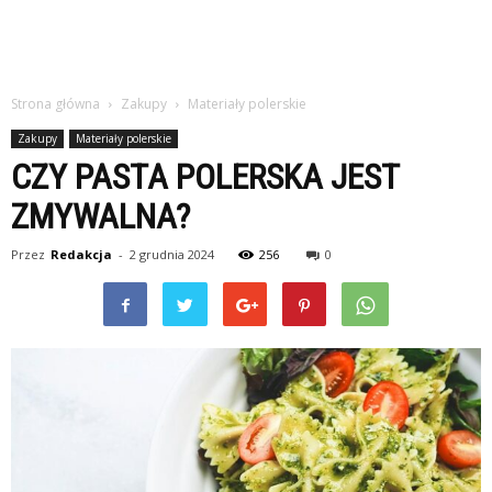
Strona główna
Zakupy
Materiały polerskie
Zakupy
Materiały polerskie
CZY PASTA POLERSKA JEST
ZMYWALNA?
Przez
Redakcja
-
2 grudnia 2024
256
0