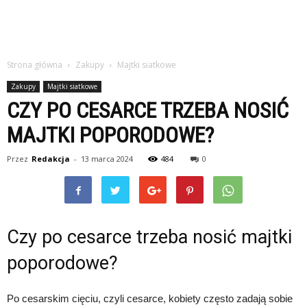
Strona główna
Zakupy
Majtki siatkowe
Zakupy
Majtki siatkowe
CZY PO CESARCE TRZEBA NOSIĆ
MAJTKI POPORODOWE?
Przez
Redakcja
-
13 marca 2024
484
0
Czy po cesarce trzeba nosić majtki
poporodowe?
Po cesarskim cięciu, czyli cesarce, kobiety często zadają sobie