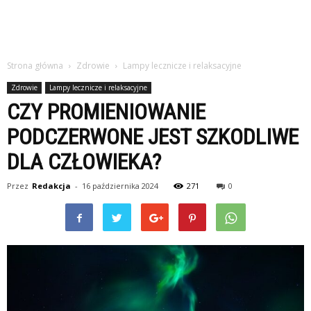
Strona główna
Zdrowie
Lampy lecznicze i relaksacyjne
Zdrowie
Lampy lecznicze i relaksacyjne
CZY PROMIENIOWANIE
PODCZERWONE JEST SZKODLIWE
DLA CZŁOWIEKA?
Przez
Redakcja
-
16 października 2024
271
0