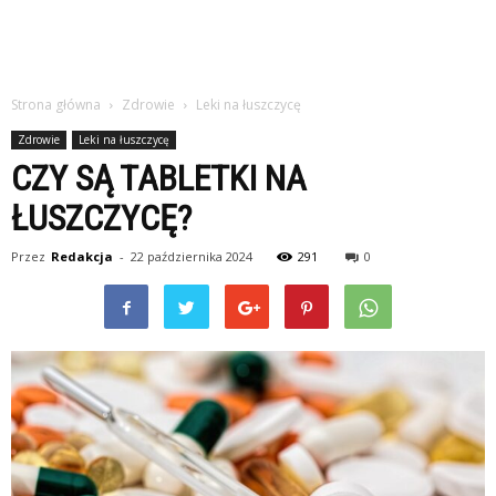
Strona główna
Zdrowie
Leki na łuszczycę
Zdrowie
Leki na łuszczycę
CZY SĄ TABLETKI NA
ŁUSZCZYCĘ?
Przez
Redakcja
-
22 października 2024
291
0