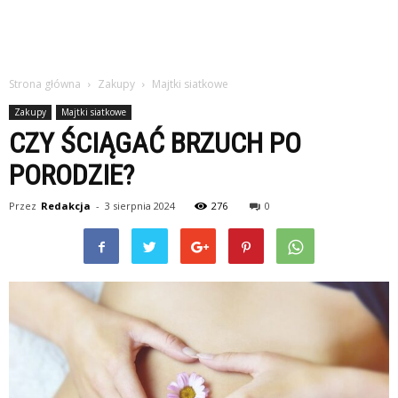
Strona główna
Zakupy
Majtki siatkowe
Zakupy
Majtki siatkowe
CZY ŚCIĄGAĆ BRZUCH PO
PORODZIE?
Przez
Redakcja
-
3 sierpnia 2024
276
0