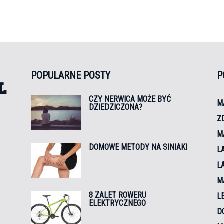
POPULARNE POSTY
P
CZY NERWICA MOŻE BYĆ
M
DZIEDZICZONA?
Z
e
M
DOMOWE METODY NA SINIAKI
L
L
M
8 ZALET ROWERU
L
ELEKTRYCZNEGO
D