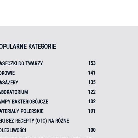
OPULARNE KATEGORIE
153
ASECZKI DO TWARZY
141
DROWIE
135
ASAŻERY
122
ABORATORIUM
102
AMPY BAKTERIOBÓJCZE
101
ATERIAŁY POLERSKIE
EKI BEZ RECEPTY (OTC) NA RÓŻNE
100
OLEGLIWOŚCI