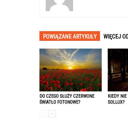
POWIĄZANE ARTYKUŁY
WIĘCEJ O
DO CZEGO SŁUŻY CZERWONE
KIEDY NI
ŚWIATŁO FOTONOWE?
SOLLUX?