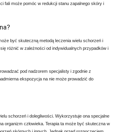
ci fali może pomóc w redukcji stanu zapalnego skóry i
zna?
może być skuteczną metodą leczenia wielu schorzeń i
 się różnić w zależności od indywidualnych przypadków i
prowadzać pod nadzorem specjalisty i zgodnie z
b nadmierna ekspozycja na nie może prowadzić do
wielu schorzeń i dolegliwości. Wykorzystuje ona specjalne
wa na organizm człowieka. Terapia ta może być skuteczna w
chorzeń skórnych i innych. Jednak przed rozpoczęciem