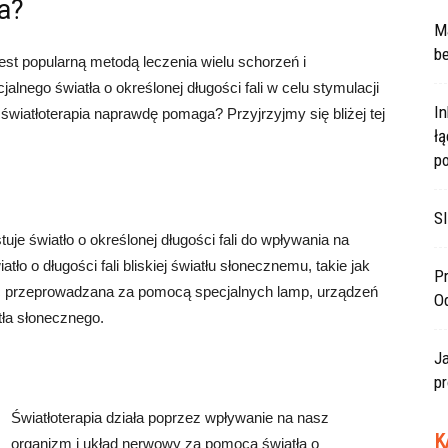
a?
Ma
be
 jest popularną metodą leczenia wielu schorzeń i
alnego światła o określonej długości fali w celu stymulacji
In
światłoterapia naprawdę pomaga? Przyjrzyjmy się bliżej tej
ł
po
SI
stuje światło o określonej długości fali do wpływania na
tło o długości fali bliskiej światłu słonecznemu, takie jak
Pr
 być przeprowadzana za pomocą specjalnych lamp, urządzeń
O
tła słonecznego.
J
pr
Światłoterapia działa poprzez wpływanie na nasz
K
organizm i układ nerwowy za pomocą światła o