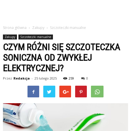
Strona główna
Zakupy
Szczoteczki manualne
Zakupy
Szczoteczki manualne
CZYM RÓŻNI SIĘ SZCZOTECZKA
SONICZNA OD ZWYKŁEJ
ELEKTRYCZNEJ?
Przez
Redakcja
-
25 lutego 2025
259
0