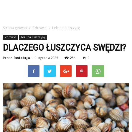
Strona główna
Zdrowie
Leki na łuszczycę
Zdrowie
Leki na łuszczycę
DLACZEGO ŁUSZCZYCA SWĘDZI?
Przez
Redakcja
-
1 stycznia 2025
234
0