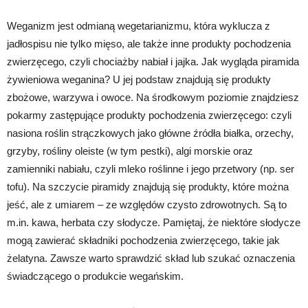
Weganizm jest odmianą wegetarianizmu, która wyklucza z
jadłospisu nie tylko mięso, ale także inne produkty pochodzenia
zwierzęcego, czyli chociażby nabiał i jajka. Jak wygląda piramida
żywieniowa weganina? U jej podstaw znajdują się produkty
zbożowe, warzywa i owoce. Na środkowym poziomie znajdziesz
pokarmy zastępujące produkty pochodzenia zwierzęcego: czyli
nasiona roślin strączkowych jako główne źródła białka, orzechy,
grzyby, rośliny oleiste (w tym pestki), algi morskie oraz
zamienniki nabiału, czyli mleko roślinne i jego przetwory (np. ser
tofu). Na szczycie piramidy znajdują się produkty, które można
jeść, ale z umiarem – ze względów czysto zdrowotnych. Są to
m.in. kawa, herbata czy słodycze. Pamiętaj, że niektóre słodycze
mogą zawierać składniki pochodzenia zwierzęcego, takie jak
żelatyna. Zawsze warto sprawdzić skład lub szukać oznaczenia
świadczącego o produkcie wegańskim.