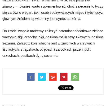
także źródło witaminy D. Witaminę D w okresie jesienno-
zimowym również warto suplementować, choć zalecenie to tyczy
się zarówno wegan, jak i osób spożywających mięso i ryby, gdyż
głównym źródłem tej witaminy jest synteza skórna.
Do źródeł wapnia możemy zaliczyć natomiast dodatkowo zielone
warzywa, figi, orzechy, algi, nasiona roślin strączkowych, nasiona
sezamu. Żelazo z kolei obecne jest w zielonych warzywach
liściastych, strączkach, otrębach i zarodkach pszennych,
orzechach, pestkach dyni, sezamie.