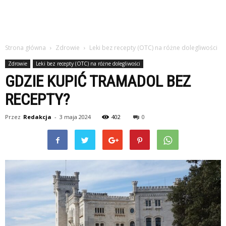
Strona główna
Zdrowie
Leki bez recepty (OTC) na różne dolegliwości
Zdrowie
Leki bez recepty (OTC) na różne dolegliwości
GDZIE KUPIĆ TRAMADOL BEZ
RECEPTY?
Przez
Redakcja
-
3 maja 2024
402
0