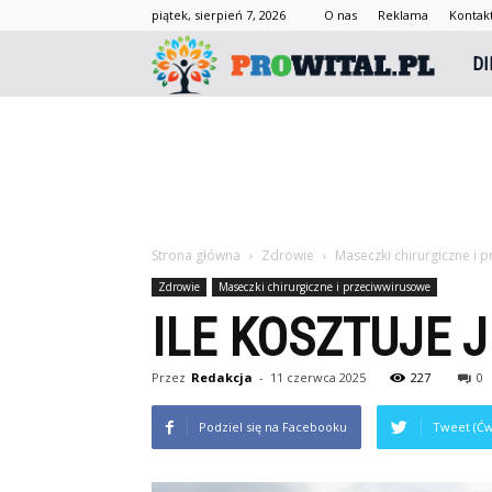
piątek, sierpień 7, 2026
O nas
Reklama
Kontak
Prowi
DI
Strona główna
Zdrowie
Maseczki chirurgiczne i 
Zdrowie
Maseczki chirurgiczne i przeciwwirusowe
ILE KOSZTUJE
Przez
Redakcja
-
11 czerwca 2025
227
0
Podziel się na Facebooku
Tweet (Ćw