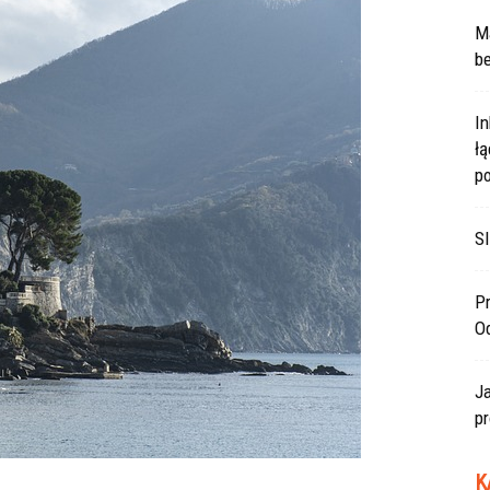
Ma
be
In
ł
po
SI
Pr
O
J
pr
K