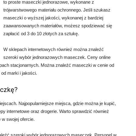
to proste maseczki jednorazowe, wykonane z
trójwarstwowego materiału ochronnego. Jeśli szukasz
maseczki o wyższej jakości, wykonanej z bardziej
zaawansowanych materiałów, możesz spodziewać się
zapłacić od 3 do 10 złotych za sztukę.
W sklepach internetowych również można znaleźć
szeroki wybór jednorazowych maseczek. Ceny online
epach stacjonarnych. Można znaleźć maseczki w cenie od
 od marki i jakości.
eczkę?
jscach. Najpopularniejsze miejsca, gdzie można je kupić,
epy internetowe oraz drogerie. Warto sprawdzić również
 w swojej ofercie.
leźć szeroki wybór jednorazowych maseczek. Personel w