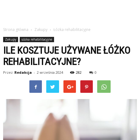
Strona główna
Zakupy
Łóżka rehabilitacyjne
Zakupy
Łóżka rehabilitacyjne
ILE KOSZTUJE UŻYWANE ŁÓŻKO
REHABILITACYJNE?
Przez
Redakcja
-
2 września 2024
282
0