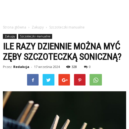
Strona główna
Zakupy
Szczoteczki manualne
Zakupy
Szczoteczki manualne
ILE RAZY DZIENNIE MOŻNA MYĆ
ZĘBY SZCZOTECZKĄ SONICZNĄ?
Przez
Redakcja
-
17 września 2024
328
0