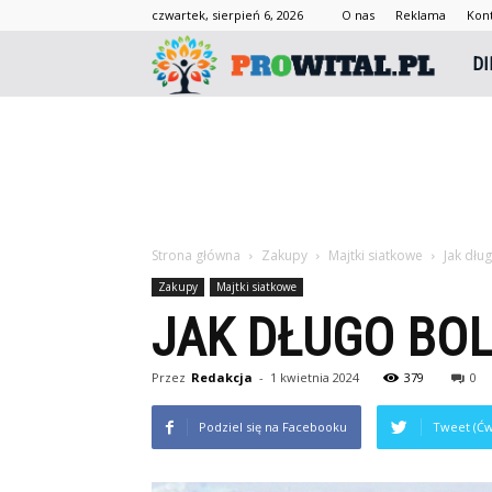
czwartek, sierpień 6, 2026
O nas
Reklama
Kon
Prowi
DI
Strona główna
Zakupy
Majtki siatkowe
Jak dłu
Zakupy
Majtki siatkowe
JAK DŁUGO BOL
Przez
Redakcja
-
1 kwietnia 2024
379
0
Podziel się na Facebooku
Tweet (Ćw