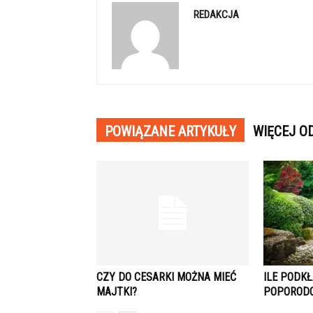
REDAKCJA
POWIĄZANE ARTYKUŁY
WIĘCEJ O
CZY DO CESARKI MOŻNA MIEĆ
ILE PODK
MAJTKI?
POPORODO