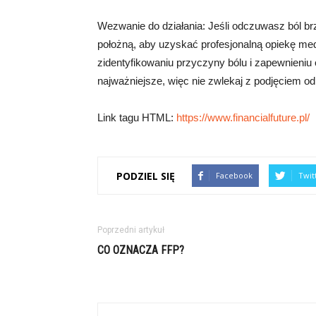
Wezwanie do działania: Jeśli odczuwasz ból brz
położną, aby uzyskać profesjonalną opiekę m
zidentyfikowaniu przyczyny bólu i zapewnieniu 
najważniejsze, więc nie zwlekaj z podjęciem o
Link tagu HTML:
https://www.financialfuture.pl/
PODZIEL SIĘ
Facebook
Twit
Poprzedni artykuł
CO OZNACZA FFP?