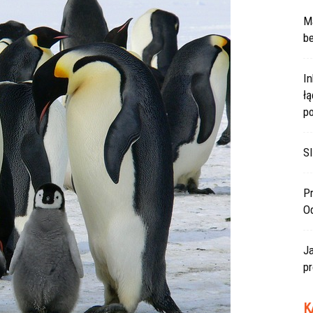
Ma
be
In
ł
po
SI
Pr
O
J
pr
K