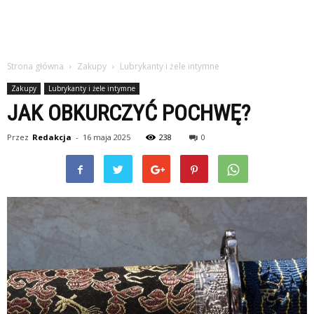
Strona główna
Zakupy
Lubrykanty i żele intymne
Zakupy
Lubrykanty i żele intymne
JAK OBKURCZYĆ POCHWĘ?
Przez
Redakcja
-
16 maja 2025
238
0