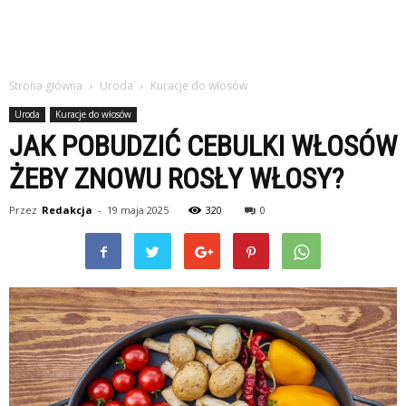
Strona główna
Uroda
Kuracje do włosów
Uroda
Kuracje do włosów
JAK POBUDZIĆ CEBULKI WŁOSÓW
ŻEBY ZNOWU ROSŁY WŁOSY?
Przez
Redakcja
-
19 maja 2025
320
0