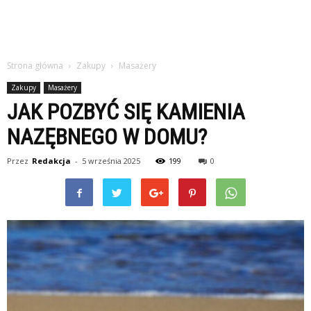
Strona główna
Zakupy
Masażery
Zakupy
Masażery
JAK POZBYĆ SIĘ KAMIENIA
NAZĘBNEGO W DOMU?
Przez
Redakcja
-
5 września 2025
199
0