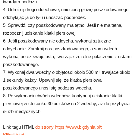
twardym podłożu.
4. Udrożnij drogi oddechowe, uniesioną głowę poszkodowanego
odchylając ją do tyłu i unosząc podbródek.
5. Sprawdź, czy poszkodowany ma tętno. Jeśli nie ma tętna,
rozpocznij uciskanie klatki piersiowej.
6. Jeśli poszkodowany nie oddycha, wykonaj sztuczne
oddychanie. Zamknij nos poszkodowanego, a sam wdech
wykonaj przez swoje usta, tworząc szczelne połączenie z ustami
poszkodowanego.
7. Wykonaj dwa wdechy o objętości około 500 ml, trwające około
1 sekundy każdy. Upewnij się, że klatka piersiowa
poszkodowanego unosi się podczas wdechu.
8. Po wykonaniu dwóch wdechów, kontynuuj uciskanie klatki
piersiowej w stosunku 30 ucisków na 2 wdechy, aż do przybycia
służb medycznych.
Link tagu HTML
do strony https://www.bigdynia.pl/:
Kliknij tutaj