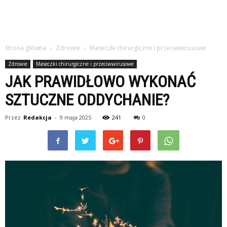
Strona główna
Zdrowie
Maseczki chirurgiczne i przeciwwirusowe
Zdrowie
Maseczki chirurgiczne i przeciwwirusowe
JAK PRAWIDŁOWO WYKONAĆ
SZTUCZNE ODDYCHANIE?
Przez
Redakcja
-
9 maja 2025
241
0