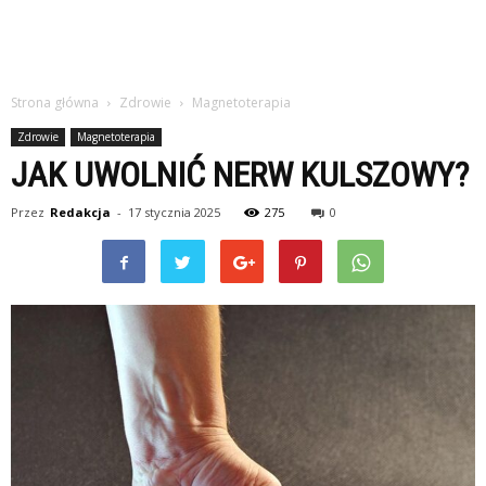
Strona główna
Zdrowie
Magnetoterapia
Zdrowie
Magnetoterapia
JAK UWOLNIĆ NERW KULSZOWY?
Przez
Redakcja
-
17 stycznia 2025
275
0