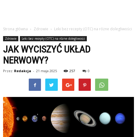
Strona główna
Zdrowie
Leki bez recepty (OTC) na różne dolegliwości
Zdrowie
Leki bez recepty (OTC) na różne dolegliwości
JAK WYCISZYĆ UKŁAD
NERWOWY?
Przez
Redakcja
-
21 maja 2025
257
0