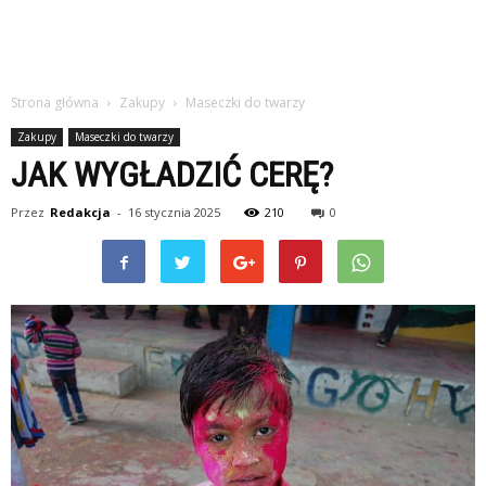
Strona główna
Zakupy
Maseczki do twarzy
Zakupy
Maseczki do twarzy
JAK WYGŁADZIĆ CERĘ?
Przez
Redakcja
-
16 stycznia 2025
210
0