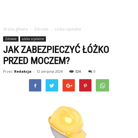
Strona główna
Zdrowie
Łóżka szpitalne
Zdrowie
Łóżka szpitalne
JAK ZABEZPIECZYĆ ŁÓŻKO
PRZED MOCZEM?
Przez
Redakcja
-
12 sierpnia 2024
324
0