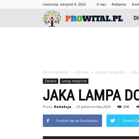
niedziela, sierpień 9, 2026
O nas
Reklama
Kon
Prowi
DI
Strona główna
Zdrowie
Lampy medyczne
Jak
Zdrowie
Lampy medyczne
JAKA LAMPA D
Przez
Redakcja
-
23 października 2024
254
Podziel się na Facebooku
Tweet (Ćw