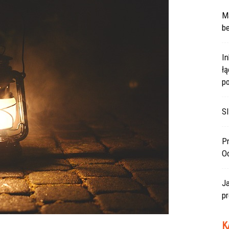
Ma
be
In
ł
po
SI
Pr
O
J
pr
K