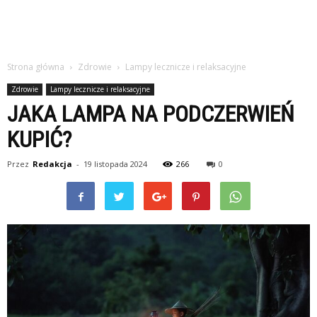
Strona główna
Zdrowie
Lampy lecznicze i relaksacyjne
Zdrowie
Lampy lecznicze i relaksacyjne
JAKA LAMPA NA PODCZERWIEŃ
KUPIĆ?
Przez
Redakcja
-
19 listopada 2024
266
0