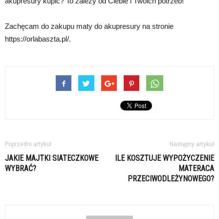
akupresury kupić? To zależy od Ciebie i Twoich potrzeb!
Zachęcam do zakupu maty do akupresury na stronie
https://orlabaszta.pl/.
Poprzedni artykuł
Następny artykuł
JAKIE MAJTKI SIATECZKOWE
ILE KOSZTUJE WYPOŻYCZENIE
WYBRAĆ?
MATERACA
PRZECIWODLEŻYNOWEGO?