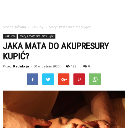
Strona główna
Zakupy
Maty i materace masujące
Zakupy
Maty i materace masujące
JAKA MATA DO AKUPRESURY
KUPIĆ?
Przez
Redakcja
-
30 września 2025
183
0