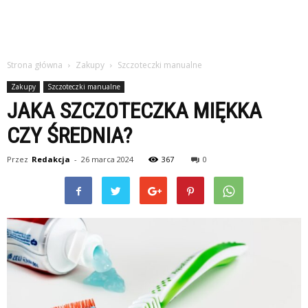
Strona główna
Zakupy
Szczoteczki manualne
Zakupy
Szczoteczki manualne
JAKA SZCZOTECZKA MIĘKKA
CZY ŚREDNIA?
Przez
Redakcja
-
26 marca 2024
367
0