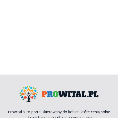
Prowital.pl to portal skierowany do kobiet, które cenią sobie
zdrowy tryb życia i dbają o swoją urodę.