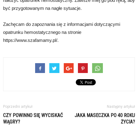
nałożyć opatrunek hemostatyczny. Zawsze miej go pod ręką, aby
być przygotowanym na nagłe sytuacje.
Zachęcam do zapoznania się z informacjami dotyczącymi
opatrunku hemostatycznego na stronie
https://www.szafamamy.pl/.
Poprzedni artykuł
Następny artykuł
CZY POWINNO SIĘ WYCISKAĆ
JAKA MASECZKA PO 40 ROKU
WĄGRY?
ŻYCIA?