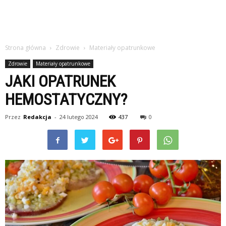
Strona główna
Zdrowie
Materiały opatrunkowe
Zdrowie
Materiały opatrunkowe
JAKI OPATRUNEK
HEMOSTATYCZNY?
Przez
Redakcja
-
24 lutego 2024
437
0