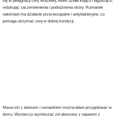
się w pielęgnacji cery wrażliwej. Aloes działa kojąco i łagodząco,
redukując zaczerwienienia i podrażnienia skóry. Rumianek
natomiast ma działanie przeciwzapalne i antybakteryjne, co
pomaga utrzymać cerę w dobrej kondycji.
Maseczki z aloesem i rumiankiem można łatwo przygotować w
domu. Wystarczy wymieszać żel aloesowy z naparem z