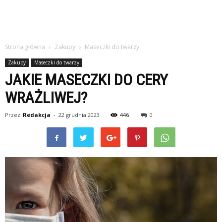
Strona główna
Zakupy
Maseczki do twarzy
Zakupy
Maseczki do twarzy
JAKIE MASECZKI DO CERY
WRAŻLIWEJ?
Przez
Redakcja
-
22 grudnia 2023
446
0