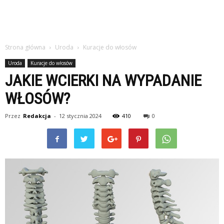
Strona główna
Uroda
Kuracje do włosów
Uroda
Kuracje do włosów
JAKIE WCIERKI NA WYPADANIE
WŁOSÓW?
Przez
Redakcja
-
12 stycznia 2024
410
0