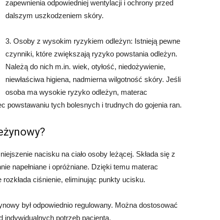
zapewnienia odpowiedniej wentylacji i ochrony przed
dalszym uszkodzeniem skóry.
3. Osoby z wysokim ryzykiem odleżyn: Istnieją pewne
czynniki, które zwiększają ryzyko powstania odleżyn.
Należą do nich m.in. wiek, otyłość, niedożywienie,
niewłaściwa higiena, nadmierna wilgotność skóry. Jeśli
osoba ma wysokie ryzyko odleżyn, materac
c powstawaniu tych bolesnych i trudnych do gojenia ran.
leżynowy?
ejszenie nacisku na ciało osoby leżącej. Składa się z
nie napełniane i opróżniane. Dzięki temu materac
 rozkłada ciśnienie, eliminując punkty ucisku.
żynowy był odpowiednio regulowany. Można dostosować
d indywidualnych potrzeb pacjenta.