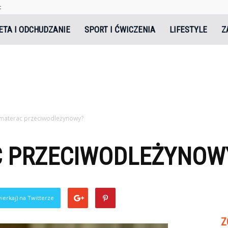
t
tal.pl
ETA I ODCHUDZANIE
SPORT I ĆWICZENIA
LIFESTYLE
Z
 materac przeciwodleżynowy?
C PRZECIWODLEŻYNOW
ierkaj) na Twitterze
Z