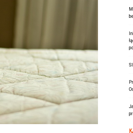
Ma
be
In
ł
po
SI
Pr
O
J
pr
K