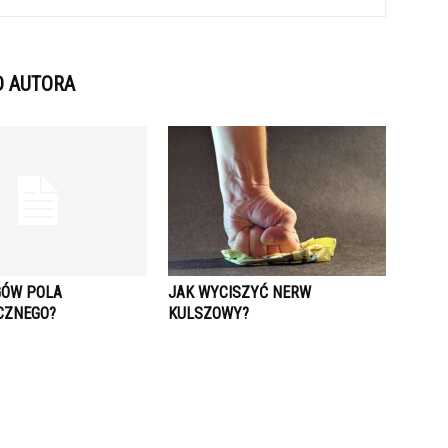
D AUTORA
GÓW POLA
JAK WYCISZYĆ NERW
CZNEGO?
KULSZOWY?