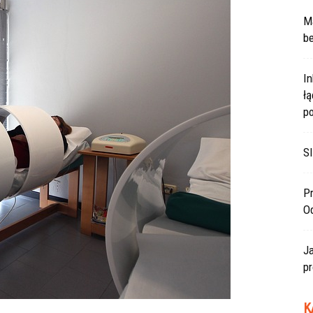
Ma
be
In
ł
po
SI
Pr
O
J
pr
K