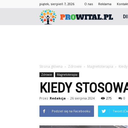
piątek, sierpień 7, 2026
O nas
Reklama
Kontak
Prowi
DI
Strona główna
Zdrowie
Magnetoterapia
Kiedy
Zdrowie
Magnetoterapia
KIEDY STOSOW
Przez
Redakcja
-
26 sierpnia 2024
275
0
Podziel się na Facebooku
Tweet (Ćw