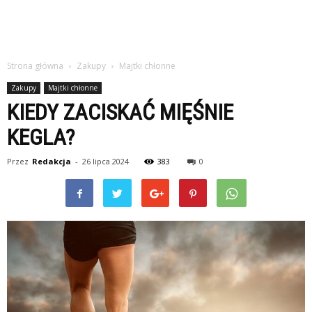
Strona główna
Zakupy
Majtki chłonne
Zakupy
Majtki chłonne
KIEDY ZACISKAĆ MIĘŚNIE
KEGLA?
Przez
Redakcja
-
26 lipca 2024
383
0