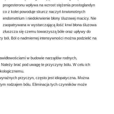
progesteronu wpływa na wzrost stężenia prostoglandyn
co z kolei powoduje skurcz naczyń krwionośnych
endometrium i niedokrwienie błony śluzowej macicy. Nie
zaopatrywana w wystarczającą ilość krwi błona śluzowa
złuszcza się czemu towarzyszą bóle oraz upływy do
y ból. Ból o nadmiernej intensywności można podzielić na
rawidłowościami w budowie narządów rodnych,
 Należy brać pod uwagę te przyczyny bólu. W celu ich
ekologicznemu.
wyraźnych przyczyn, często jest idiopatyczna. Można
 tym rodzajem bólu. Eliminacja tych czynników może