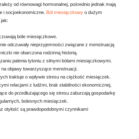
ależy od równowagi hormonalnej, pośrednio jednak mają
ne i socjoekonomiczne.
Ból miesiączkowy
o dużym
 jak:
dczuwają bóle miesiączkowe.
silnie odczuwały nieprzyjemności związane z menstruacją
niczki nie obarczona rodzinną historią.
ązaniu palenia tytoniu z silnymi bólami miesiączkowymi.
 na objawy towarzyszące menstruacji.
ch traktuje o wpływie stresu na ciężkość miesiączek.
ymi relacjami z ludźmi, brak stabilności ekonomicznej,
ące do przedłużającego się stresu zaburzają gospodarkę
ularnych, bolesnych miesiączek.
oraz otyłość są prawdopodobnymi czynnikami