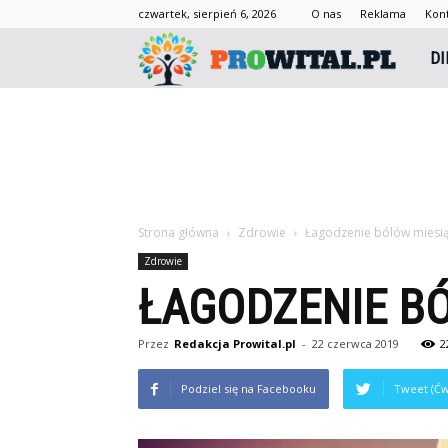
czwartek, sierpień 6, 2026
O nas
Reklama
Kon
Prowi
DI
Strona główna
Zdrowie
Łagodzenie bólów miesi
Zdrowie
ŁAGODZENIE B
Przez
Redakcja Prowital.pl
-
22 czerwca 2019
2
Podziel się na Facebooku
Tweet (Ćw