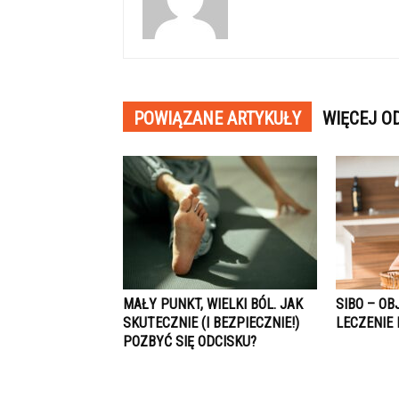
POWIĄZANE ARTYKUŁY
WIĘCEJ O
MAŁY PUNKT, WIELKI BÓL. JAK
SIBO – OB
SKUTECZNIE (I BEZPIECZNIE!)
LECZENIE 
POZBYĆ SIĘ ODCISKU?