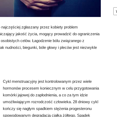
Ka
 najczęściej zgłaszany przez kobiety problem
niczający jakość życia, mogący prowadzić do ograniczenia
ę osobistych celów. Łagodzenie bólu związanego z
k nudności, biegunki, bóle głowy i pleców jest niezwykle
Cykl menstruacyjny jest kontrolowanym przez wiele
hormonów procesem koniecznym w celu przygotowania
komórki jajowej do zapłodnienia, a co za tym idzie
umożliwiającym rozrodczość człowieka. 28 dniowy cykl
kończy się nagłym spadkiem stężenia progesteronu
spowodowanym degradacją ciałka żółtego. Spadek