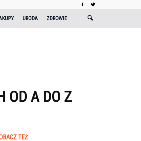
AKUPY
URODA
ZDROWIE
 OD A DO Z
OBACZ TEŻ