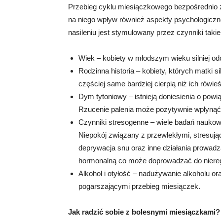
Przebieg cyklu miesiączkowego bezpośrednio z
na niego wpływ również aspekty psychologicz
nasileniu jest stymulowany przez czynniki takie
Wiek – kobiety w młodszym wieku silniej o
Rodzinna historia – kobiety, których matki 
częściej same bardziej cierpią niż ich rówieś
Dym tytoniowy – istnieją doniesienia o powi
Rzucenie palenia może pozytywnie wpłynąć
Czynniki stresogenne – wiele badań naukowy
Niepokój związany z przewlekłymi, stresując
deprywacja snu oraz inne działania prowadz
hormonalną co może doprowadzać do niereg
Alkohol i otyłość – nadużywanie alkoholu 
pogarszającymi przebieg miesiączek.
Jak radzić sobie z bolesnymi miesiączkami?