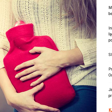
Ma
be
In
ł
po
SI
Pr
O
J
pr
K