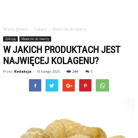
Strona główna
Zakupy
Maseczki do twarzy
Zakupy
Maseczki do twarzy
W JAKICH PRODUKTACH JEST
NAJWIĘCEJ KOLAGENU?
Przez
Redakcja
-
16 lutego 2025
244
0