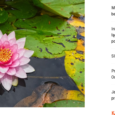
Ma
be
In
ł
po
SI
Pr
O
J
pr
K