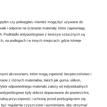
propylen czy poliwęglan, również mogą być używane do
ałe i odporne na ścieranie materiały, które zapewniają
h. Podkładki antypoślizgowe z tworzyw sztucznych są
 na podłogach i w innych miejscach, gdzie istnieje
tnymi akcesoriami, które mogą zapewnić bezpieczeństwo i
ne z różnych materiałów, takich jak guma, silikon,
Wybór odpowiedniego materiału zależy od indywidualnych
ki antypoślizgowe były dobrze dopasowane do powierzchni,
lną przyczepność i ochronę przed poślizgnięciem się.
y być regularnie czyszczone i wymieniane, aby utrzymać