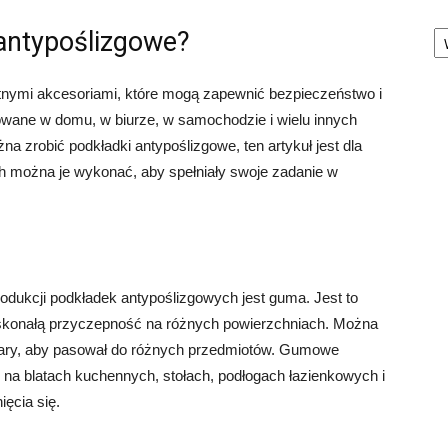
Ka
 antypoślizgowe?
tnymi akcesoriami, które mogą zapewnić bezpieczeństwo i
wane w domu, w biurze, w samochodzie i wielu innych
a zrobić podkładki antypoślizgowe, ten artykuł jest dla
ch można je wykonać, aby spełniały swoje zadanie w
odukcji podkładek antypoślizgowych jest guma. Jest to
doskonałą przyczepność na różnych powierzchniach. Można
miary, aby pasował do różnych przedmiotów. Gumowe
na blatach kuchennych, stołach, podłogach łazienkowych i
ięcia się.