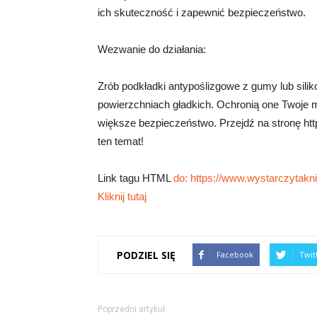
ich skuteczność i zapewnić bezpieczeństwo.
Wezwanie do działania:
Zrób podkładki antypoślizgowe z gumy lub silik
powierzchniach gładkich. Ochronią one Twoje 
większe bezpieczeństwo. Przejdź na stronę http
ten temat!
Link tagu HTML
do: https://www.wystarczytaknie
Kliknij tutaj
PODZIEL SIĘ
Facebook
Twit
Poprzedni artykuł