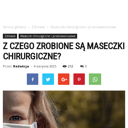
Strona główna
Zdrowie
Maseczki chirurgiczne i przeciwwirusowe
Zdrowie
Maseczki chirurgiczne i przeciwwirusowe
Z CZEGO ZROBIONE SĄ MASECZKI
CHIRURGICZNE?
Przez
Redakcja
-
4 sierpnia 2025
212
0