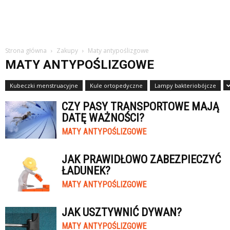
Strona główna
Zakupy
Maty antypoślizgowe
MATY ANTYPOŚLIZGOWE
Kubeczki menstruacyjne
Kule ortopedyczne
Lampy bakteriobójcze
CZY PASY TRANSPORTOWE MAJĄ
DATĘ WAŻNOŚCI?
MATY ANTYPOŚLIZGOWE
JAK PRAWIDŁOWO ZABEZPIECZYĆ
ŁADUNEK?
MATY ANTYPOŚLIZGOWE
JAK USZTYWNIĆ DYWAN?
MATY ANTYPOŚLIZGOWE