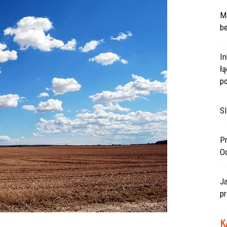
Ma
be
In
ł
po
SI
Pr
O
J
pr
K