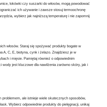
stownice, lokówki czy suszarki do włosów, mogą powodować
 ograniczać ich używanie i zawsze stosuj termoochronę
rzędzia, wybierz jak najniższą temperaturę i nie zapomnij
oich włosów. Staraj się spożywać produkty bogate w
a A, C, E, biotyna, cynk i żelazo. Znajdziesz je w
bach i mięsie. Pamiętaj również o odpowiednim
i wody jest kluczowe dla nawilżenia zarówno skóry, jak i
 problemem, ale istnieje wiele skutecznych sposobów,
ask. Wybierz odpowiednie produkty do pielęgnacji, unikaj