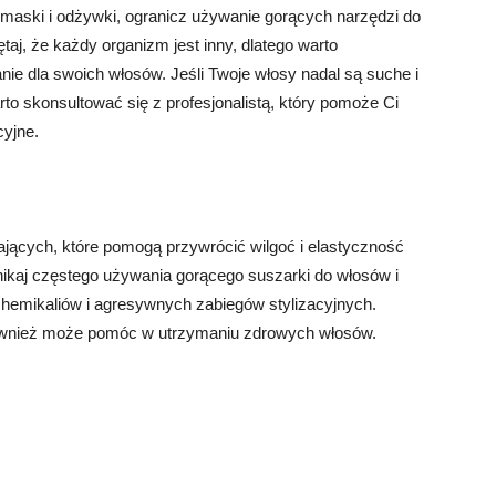
uj maski i odżywki, ogranicz używanie gorących narzędzi do
ętaj, że każdy organizm jest inny, dlatego warto
ie dla swoich włosów. Jeśli Twoje włosy nadal są suche i
o skonsultować się z profesjonalistą, który pomoże Ci
cyjne.
ących, które pomogą przywrócić wilgoć i elastyczność
kaj częstego używania gorącego suszarki do włosów i
chemikaliów i agresywnych zabiegów stylizacyjnych.
również może pomóc w utrzymaniu zdrowych włosów.