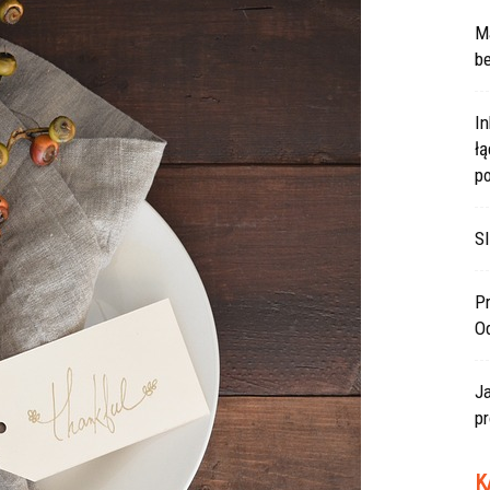
Ma
be
In
ł
po
SI
Pr
O
J
pr
K